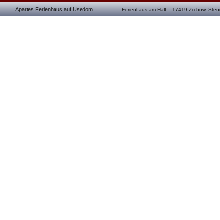
Apartes Ferienhaus auf Usedom
 - Ferienhaus am Haff -, 17419 Zirchow, St